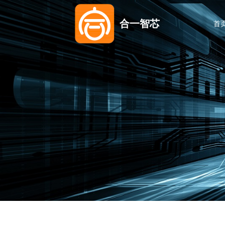
合一智芯
首