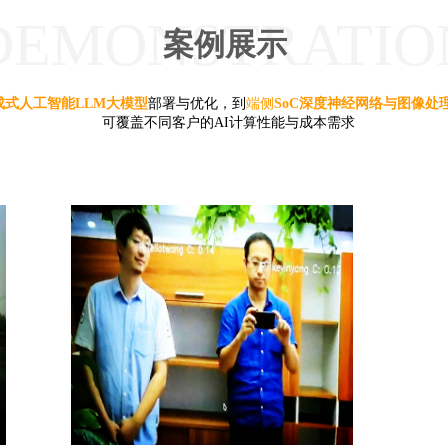
DEMONSTRATIO
案例展示
成式人工智能LLM大模型
部署与优化，到
端侧
SoC深度神经网络与图像处
可覆盖不同客户的AI计算性能与成本需求