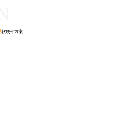
N
理
软硬件方案