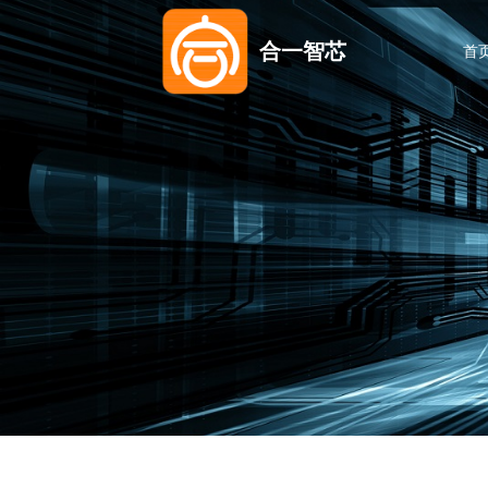
合一智芯
首